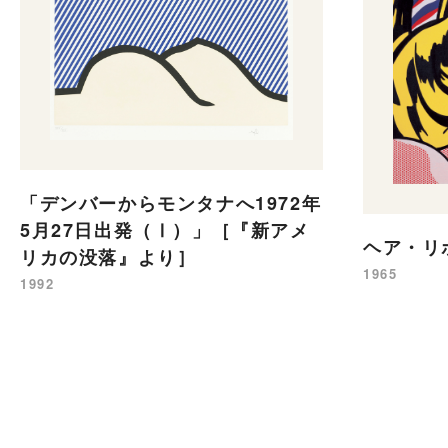
「デンバーからモンタナへ1972年
5月27日出発（Ⅰ）」［『新アメ
ヘア・リ
リカの没落』より］
1965
1992