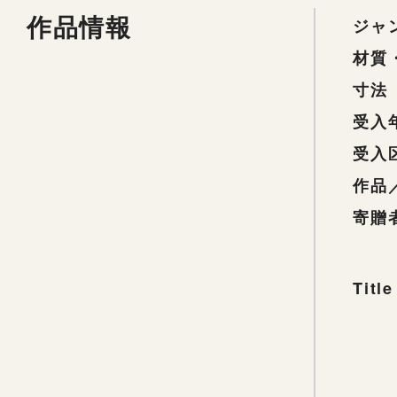
作品情報
ジャ
材質
寸法
受入
受入
作品
寄贈
Title