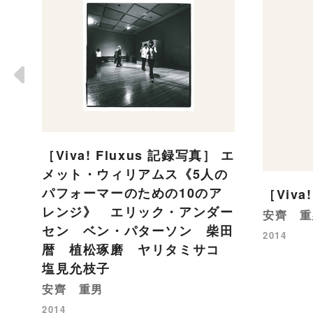
［Viva! Fluxus 記録写真］ エ
メット・ウィリアムス《5人の
パフォーマーのための10のア
［Viva
レンジ》 エリック・アンダー
安齊 重
セン ベン・パターソン 柴田
2014
暦 植松琢磨 ヤリタミサコ
塩見允枝子
安齊 重男
2014