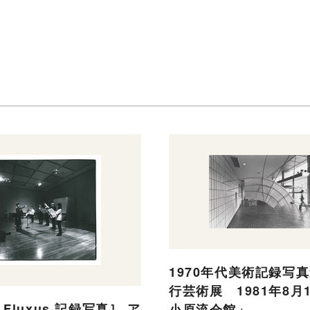
1970年代美術記録写真
行芸術展 1981年8
! Fluxus 記録写真］ ア
小原流会館」