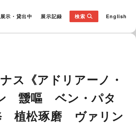
展示・貸出中
展示記録
検索
English
チューナス《アドリアーノ・
ン 靉嘔 ベン・パタ
修 植松琢磨 ヴァリン