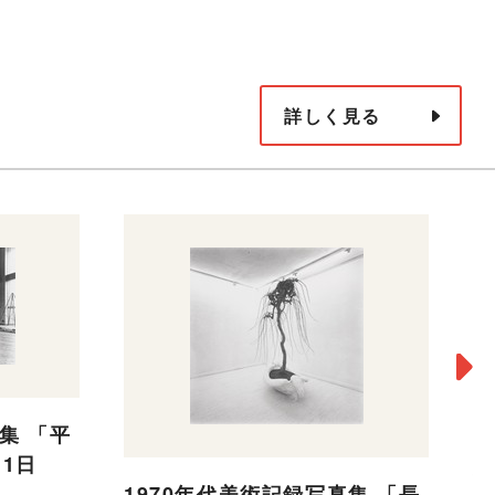
詳しく見る
集 「平
1
月11日
木
1970年代美術記録写真集 「長