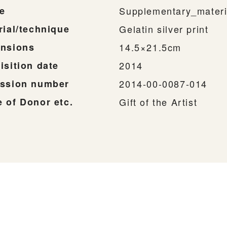
e
Supplementary_materi
rial/technique
Gelatin silver print
nsions
14.5×21.5cm
isition date
2014
ssion number
2014-00-0087-014
 of Donor etc.
Gift of the Artist