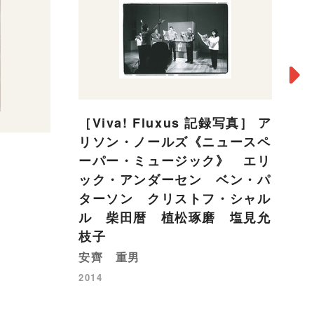
［Viva! Fluxus 記録写真］ ア
リソン・ノールズ《ニュースペ
P
ーパー・ミュージック》 エリ
2
ック・アンダーセン ベン・パ
栗
ターソン クリストフ・シャル
ル 柴田暦 植松琢磨 塩見允
20
枝子
安齊 重男
2014