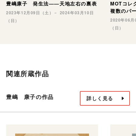
豊嶋康子 発生法――天地左右の裏表
MOTコ
複数のパ
2023年12月09日（土）－ 2024年03月10日
2020年06
（日）
（日）
関連所蔵作品
豊嶋 康子の作品
詳しく見る