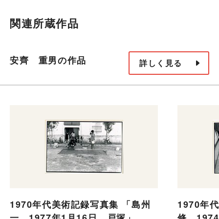
関連所蔵作品
安齊 重男の作品
詳しく見る
1970年代美術記録写真集 「島州
1970年
一 1977年1月16日 戸塚」
修 197