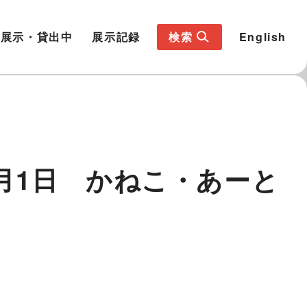
展示・貸出中
展示記録
検索
English
7月1日 かねこ・あーと