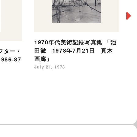
1
1970年代美術記録写真集 「池
ョ
田徹 1978年7月21日 真木
フター・
ー
画廊」
86-87
軽
July 21, 1978
Au