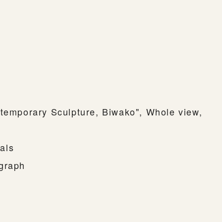
ntemporary Sculpture, Biwako", Whole view,
als
ograph