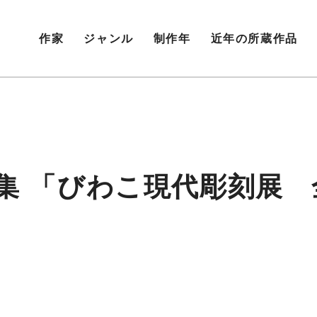
作家
ジャンル
制作年
近年の所蔵作品
集 「びわこ現代彫刻展 全