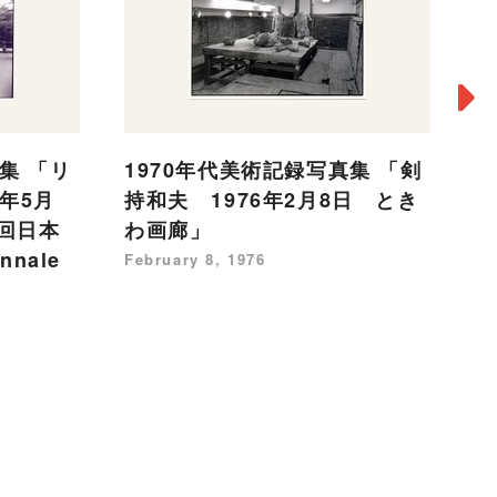
集 「リ
1970年代美術記録写真集 「剣
1
0年5月
持和夫 1976年2月8日 とき
ベ
回日本
わ画廊」
2
nnale
February 8, 1976
Ma