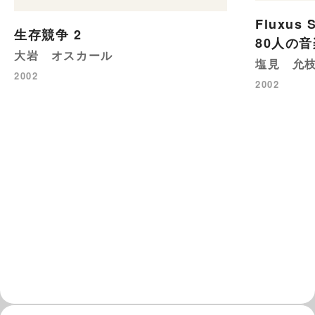
Fluxu
生存競争 2
80人の
大岩 オスカール
塩見 允
2002
2002