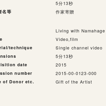
5分13秒
者名等
作家寄贈
Living with Namahage
e
Video,film
rial/technique
Single channel video
nsions
5分13秒
isition date
2015
ssion number
2015-00-0123-000
 of Donor etc.
Gift of the Artist