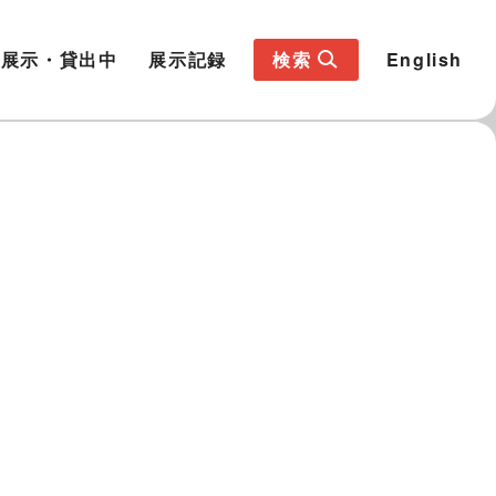
展示・貸出中
展示記録
検索
English