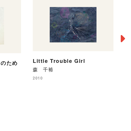
Little Trouble Girl
》のため
森 千裕
生
2010
松
20