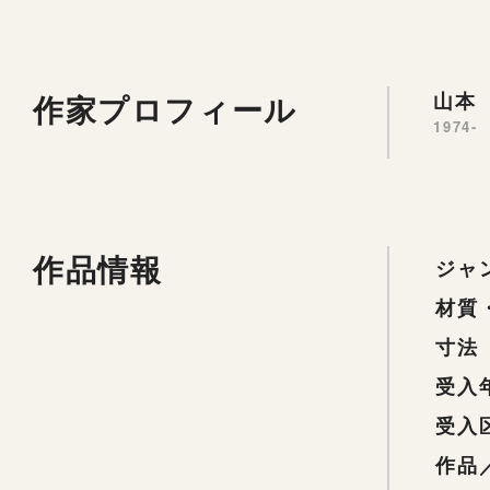
作家プロフィール
山本 
1974-
作品情報
ジャ
材質
寸法
受入
受入
作品