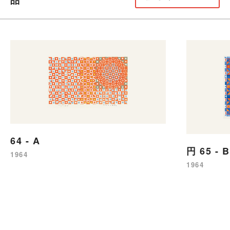
64 - A
円 65 - B
1964
1964