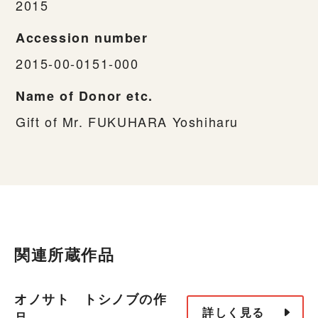
2015
Accession number
2015-00-0151-000
Name of Donor etc.
Gift of Mr. FUKUHARA Yoshiharu
関連所蔵作品
オノサト トシノブの作
詳しく見る
品