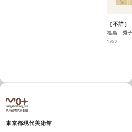
［不詳］
福島 秀
1950
東京都現代美術館