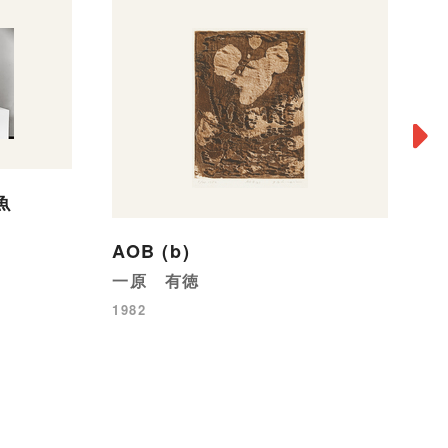
平
魚
金
AOB (b)
19
一原 有徳
1982