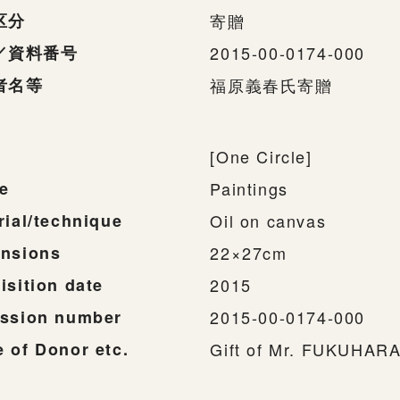
区分
寄贈
／資料番号
2015-00-0174-000
者名等
福原義春氏寄贈
[One Circle]
e
Paintings
rial/technique
Oil on canvas
nsions
22×27cm
isition date
2015
ssion number
2015-00-0174-000
 of Donor etc.
Gift of Mr. FUKUHARA