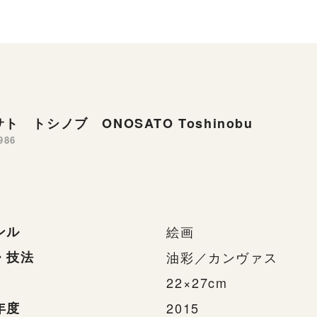
ト トシノブ ONOSATO Toshinobu
986
ンル
絵画
・技法
油彩／カンヴァス
22×27cm
年度
2015