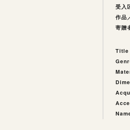
受入
作品
寄贈
Title
Genr
Mate
Dime
Acqu
Acce
Name