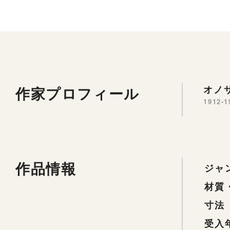
作家プロフィール
オノサ
1912-1
作品情報
ジャ
材質
寸法
受入