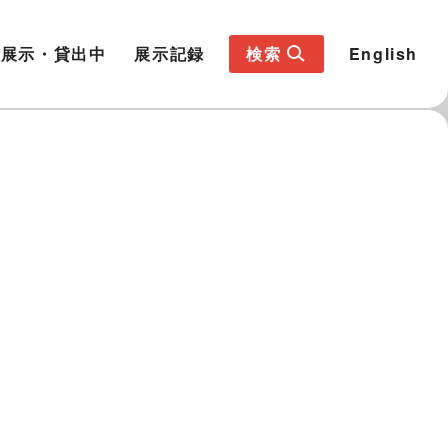
展示・貸出中
展示記録
検索
English