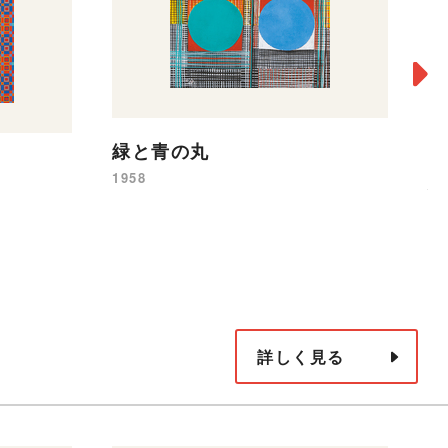
緑と青の丸
1958
作
19
詳しく見る