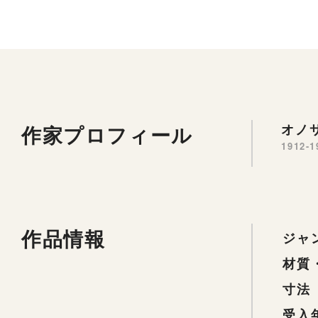
作家プロフィール
オノサ
1912-1
作品情報
ジャ
材質
寸法
受入