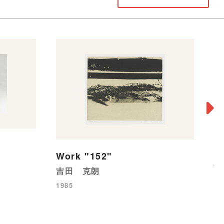
Work "152"
怯
吉田 克朗
浜
1985
19