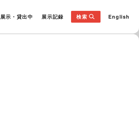
展示・貸出中
展示記録
検索
English