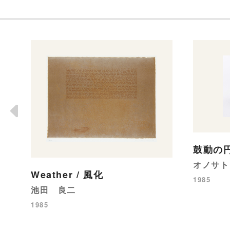
鼓動の
オノサト
Weather / 風化
1985
池田 良二
1985