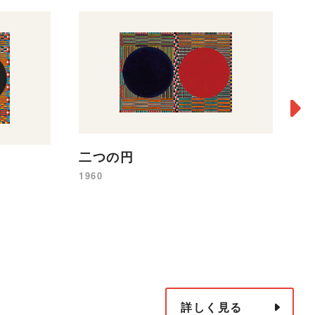
二つの円
赤
1960
19
詳しく見る