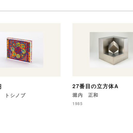
27番目の立方体A
円
堀内 正和
 トシノブ
1985