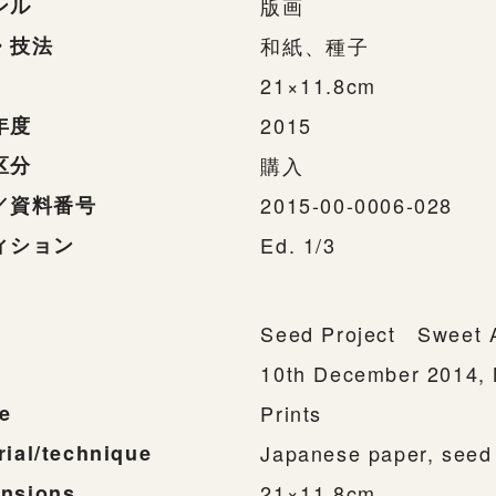
ンル
版画
・技法
和紙、種子
21×11.8cm
年度
2015
区分
購入
／資料番号
2015-00-0006-028
ィション
Ed. 1/3
Seed Project Sweet A
10th December 2014, 
e
Prints
rial/technique
Japanese paper, seed
nsions
21×11.8cm