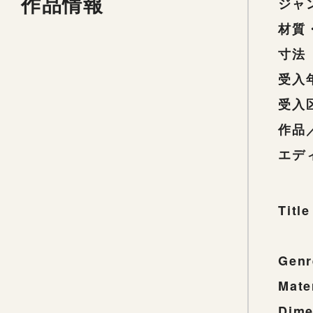
作品情報
ジャ
材質
寸法
受入
受入
作品
エデ
Title
Genr
Mate
Dime