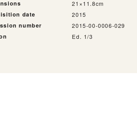
nsions
21×11.8cm
isition date
2015
ssion number
2015-00-0006-029
ion
Ed. 1/3