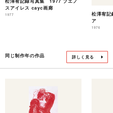
松澤宥記録写真集 1977 ブエノ
スアイレス cayc画廊
松澤宥記録
1977
ア
1976
同じ制作年の作品
詳しく見る