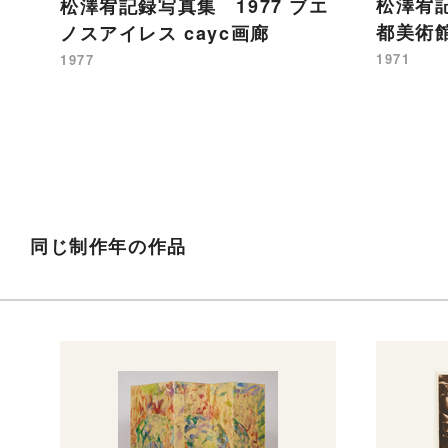
松澤宥記
松澤宥記録写真集 1977 ブエ
都美術館
ノスアイレス cayc画廊
1971
1977
同じ制作年の作品