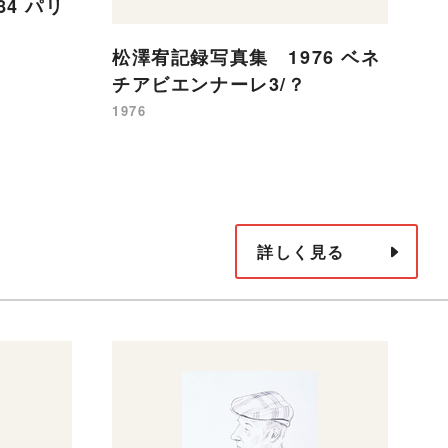
松
4 パリ
都
松澤宥記録写真集 1976 ベネ
19
チアビエンナーレ3/？
1976
詳しく見る