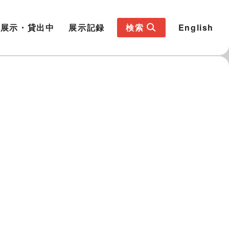
展示・貸出中
展示記録
検索
English