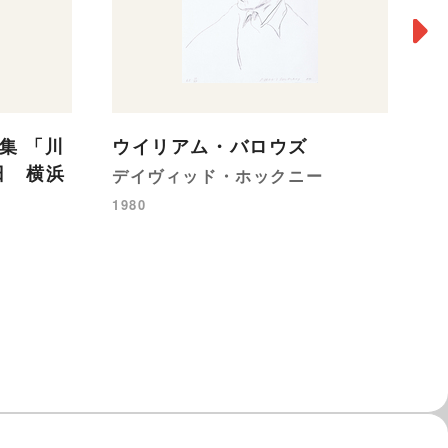
集 「川
ウイリアム・バロウズ
V
5日 横浜
デイヴィッド・ホックニー
一
1980
19