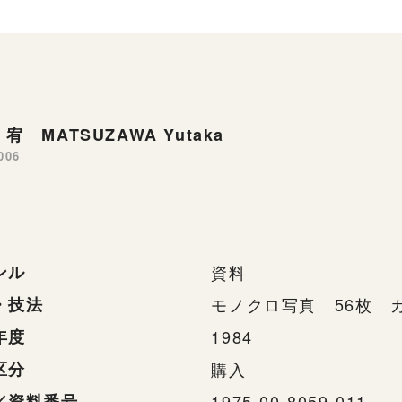
宥 MATSUZAWA Yutaka
006
ンル
資料
・技法
モノクロ写真 56枚 
年度
1984
区分
購入
／資料番号
1975-00-8059-011