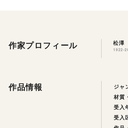
作家プロフィール
松澤 
1922-2
作品情報
ジャ
材質
受入
受入
作品