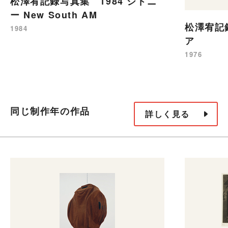
松澤宥記録写真集 1984 シドニ
ー New South AM
松澤宥記録
1984
ア
1976
同じ制作年の作品
詳しく見る