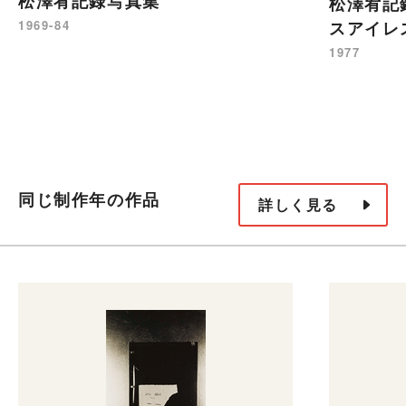
松澤宥記録写真集
松澤宥記録
1969-84
スアイレス
1977
同じ制作年の作品
詳しく見る