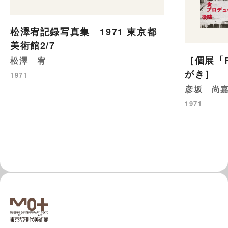
松澤宥記録写真集 1971 東京都
美術館2/7
［個展「R
松澤 宥
がき］
1971
彦坂 尚
1971