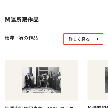
関連所蔵作品
松澤 宥の作品
詳しく見る
松澤宥記録