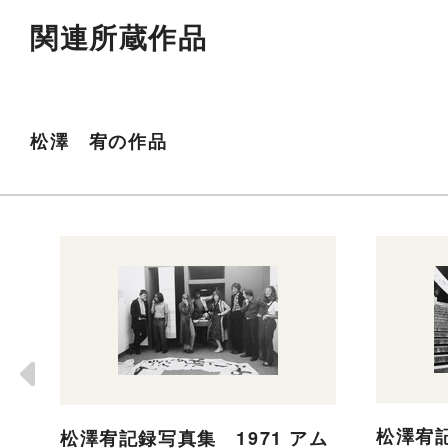
関連所蔵作品
松澤 宥の作品
松澤宥記
松澤宥記録写真集 1971 アム