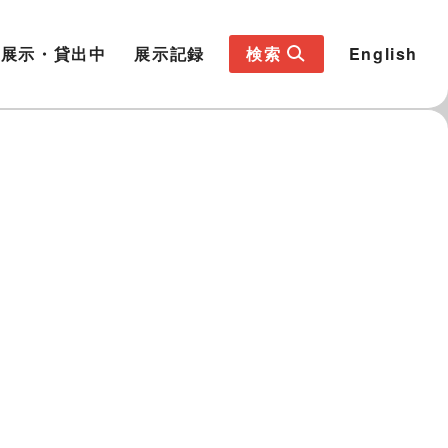
展示・貸出中
展示記録
検索
English