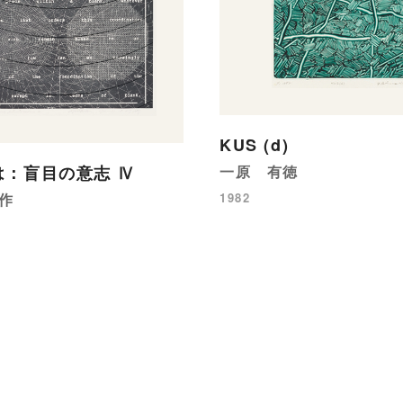
KUS (d)
一原 有徳
は：盲目の意志 Ⅳ
1982
作