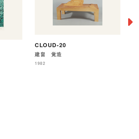
CLOUD-20
建畠 覚造
1982
門
デ
19