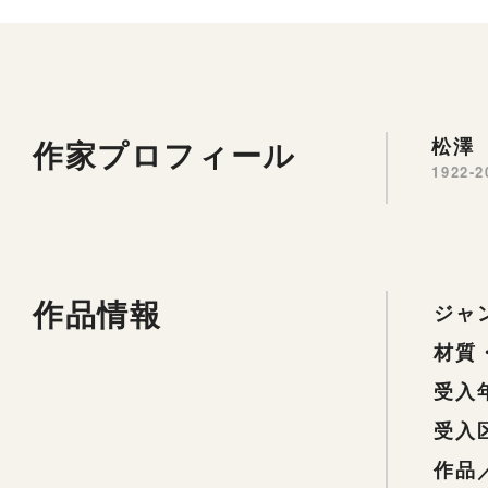
作家プロフィール
松澤 
1922-2
作品情報
ジャ
材質
受入
受入
作品