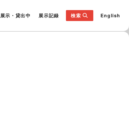
展示・貸出中
展示記録
検索
English