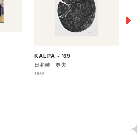
葬
横
KALPA - '69
19
日和崎 尊夫
1969