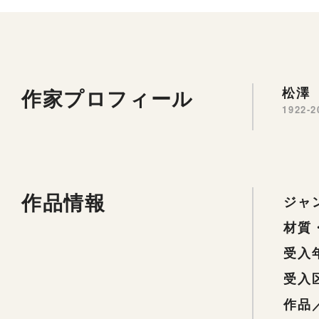
作家プロフィール
松澤 
1922-2
作品情報
ジャ
材質
受入
受入
作品