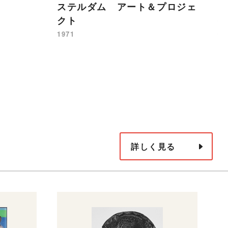
ステルダム アート＆プロジェ
松
クト
都
1971
19
詳しく見る