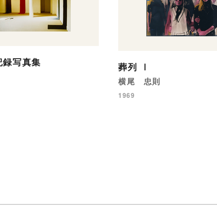
記録写真集
葬列 Ⅰ
横尾 忠則
1969