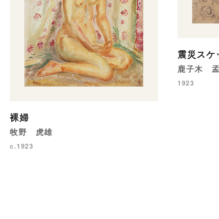
震災スケ
鹿子木 
1923
裸婦
牧野 虎雄
c.1923