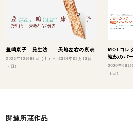
豊嶋康子 発生法――天地左右の裏表
MOTコ
複数のパ
2023年12月09日（土）－ 2024年03月10日
2020年06
（日）
（日）
関連所蔵作品