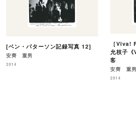
［Viva!
[ベン・パターソン記録写真 12]
允枝子《V
安齊 重男
客
2014
安齊 重
2014