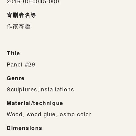
2016-00-0045-000
寄贈者名等
作家寄贈
Title
Panel #29
Genre
Sculptures,installations
Material/technique
Wood, wood glue, osmo color
Dimensions