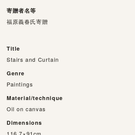
寄贈者名等
福原義春氏寄贈
Title
Stairs and Curtain
Genre
Paintings
Material/technique
Oil on canvas
Dimensions
116.7×91cm