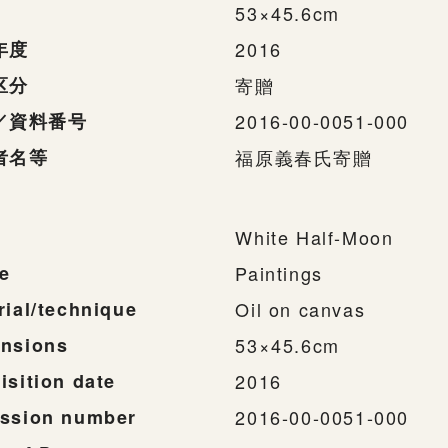
53×45.6cm
年度
2016
区分
寄贈
／資料番号
2016-00-0051-000
者名等
福原義春氏寄贈
White Half-Moon
e
Paintings
rial/technique
Oil on canvas
nsions
53×45.6cm
isition date
2016
ssion number
2016-00-0051-000