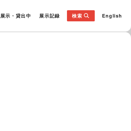
展示・貸出中
展示記録
検索
English