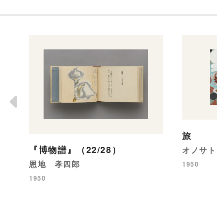
旅
『博物譜』（22/28）
オノサト
恩地 孝四郎
1950
1950