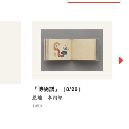
『博物譜』（8/28）
聖
恩地 孝四郎
浜
1950
19