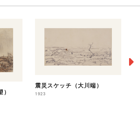
震
震災スケッチ（大川端）
19
望）
1923