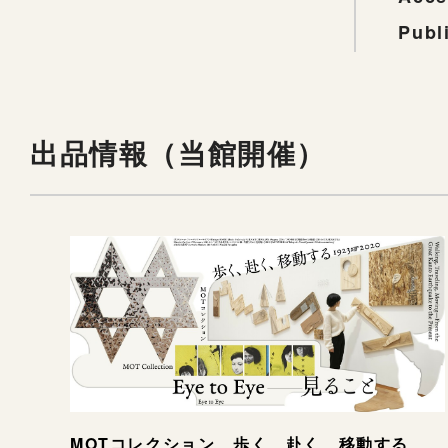
Publ
出品情報（当館開催）
MOTコレクション 歩く、赴く、移動する