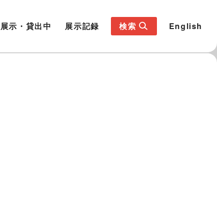
展示・貸出中
展示記録
検索
English