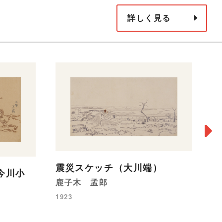
詳しく見る
震災スケッチ（大川端）
今川小
震
鹿子木 孟郎
鹿
1923
19