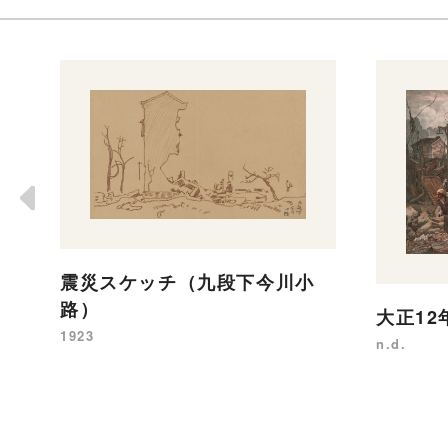
震災スケッチ（九段下今川小
路）
大正12
1923
n.d.