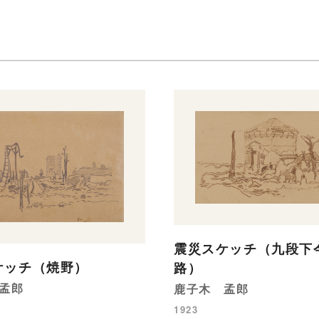
震災スケッチ（九段下
ケッチ（焼野）
路）
孟郎
鹿子木 孟郎
1923