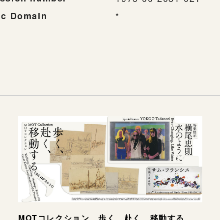
ic Domain
*
MOTコレクション 歩く、赴く、移動する