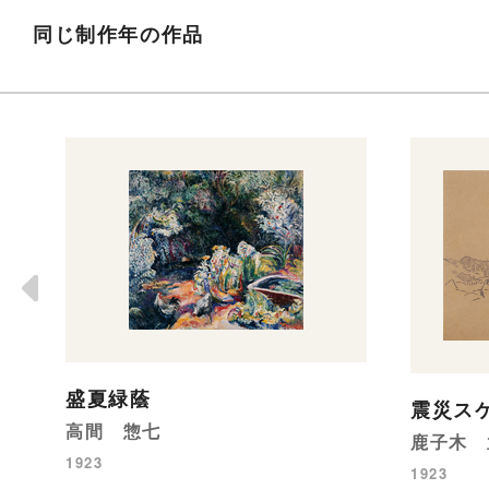
同じ制作年の作品
盛夏緑蔭
震災ス
高間 惣七
鹿子木 
1923
1923