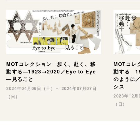
MOTコレクション 歩く、赴く、移
MOTコレ
動する―1923→2020／Eye to Eye
動する 1
—見ること
のように／
シス
2024年04月06日（土）－ 2024年07月07日
2023年12
（日）
（日）