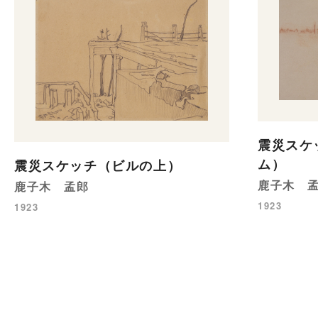
震災スケ
ム）
震災スケッチ（ビルの上）
鹿子木 
鹿子木 孟郎
1923
1923