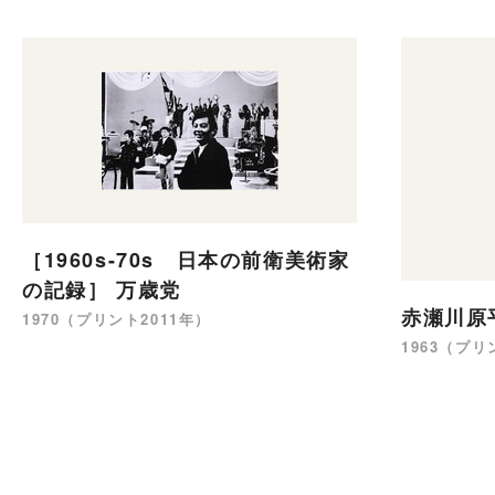
［1960s-70s 日本の前衛美術家
の記録］ 万歳党
赤瀬川原
1970（プリント2011年）
1963（プリ