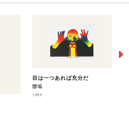
タ
目は一つあれば充分だ
フ
靉嘔
台
1993
ブ
19