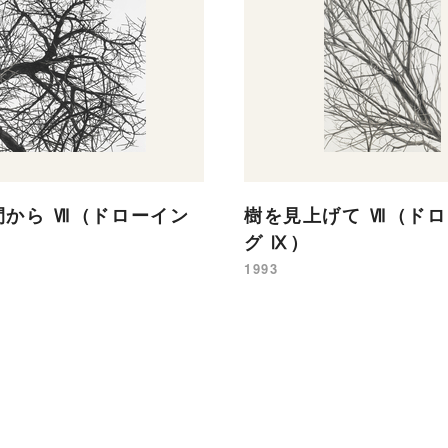
間から Ⅶ（ドローイン
樹を見上げて Ⅶ（ド
グ Ⅸ）
1993