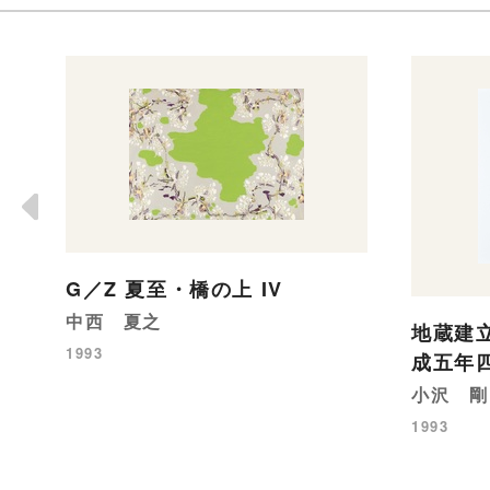
G／Z 夏至・橋の上 IV
中西 夏之
地蔵建
1993
成五年
小沢 剛
1993