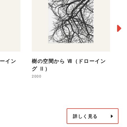
ローイン
樹の空間から Ⅶ（ドローイン
樹
グ Ⅱ）
20
2000
詳しく見る