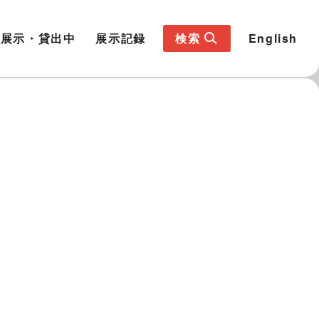
展示・貸出中
展示記録
検索
English