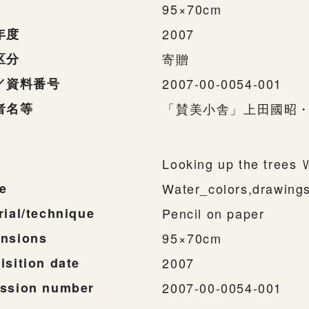
95×70cm
年度
2007
区分
寄贈
／資料番号
2007-00-0054-001
者名等
「賛美小舎」上田國昭
Looking up the trees
e
Water_colors,drawing
rial/technique
Pencil on paper
nsions
95×70cm
isition date
2007
ssion number
2007-00-0054-001