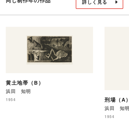
同じ制作年の作品
詳しく見る
黄土地帯（B）
浜田 知明
刑場（A
1954
浜田 知
1954