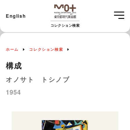
English
コレクション検索
ホーム
コレクション検索
構成
オノサト トシノブ
1954