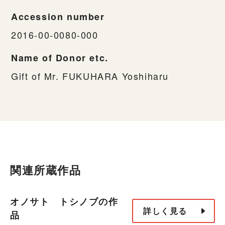
Accession number
2016-00-0080-000
Name of Donor etc.
Gift of Mr. FUKUHARA Yoshiharu
関連所蔵作品
オノサト トシノブの作
詳しく見る
品