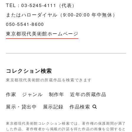
TEL：03-5245-4111（代表）
またはハローダイヤル（9:00-20:00 年中無休）
050-5541-8600
東京都現代美術館ホームページ
コレクション検索
東京都現代美術館の所蔵作品を検索できます
作家
ジャンル
制作年
近年の所蔵作品
展示・貸出中
展示記録
作品検索
東京都現代美術館コレクション検索では、著作権の保護期間が満了
した作品、著作権者から掲載の許諾を得た作品の画像を公開すると