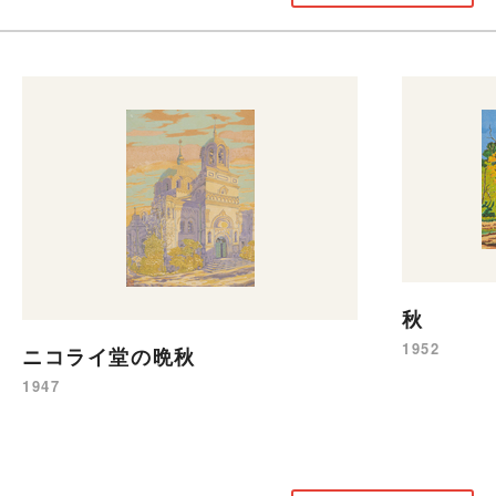
秋
1952
ニコライ堂の晩秋
1947