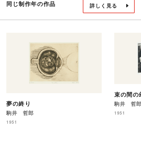
同じ制作年の作品
詳しく見る
束の間の
夢の終り
駒井 哲
駒井 哲郎
1951
1951