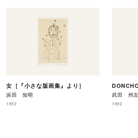
女［『小さな版画集』より］
DONCH
浜田 知明
武田 州
1992
1992