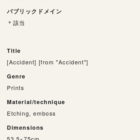
パブリックドメイン
＊該当
Title
[Accident] [from "Accident"]
Genre
Prints
Material/technique
Etching, emboss
Dimensions
53.5×75cm