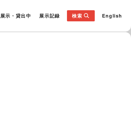
展示・貸出中
展示記録
検索
English