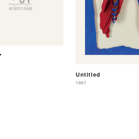
ア
Untitled
1987