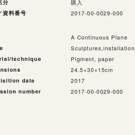
区分
購入
／資料番号
2017-00-0029-000
A Continuous Plane
e
Sculptures,installatio
rial/technique
Pigment, paper
nsions
24.5×30×15cm
isition date
2017
ssion number
2017-00-0029-000