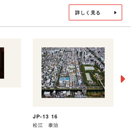
詳しく見る
P
JP-13 16
2
松江 泰治
栗