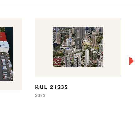
KUL 21232
B
2023
20