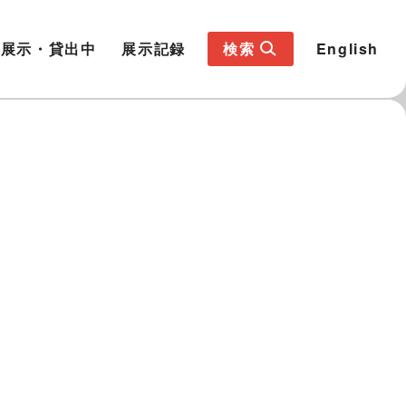
展示・貸出中
展示記録
検索
English