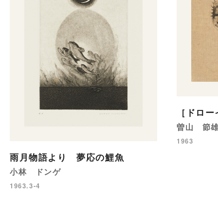
［ドロー
曽山 節
1963
雨月物語より 夢応の鯉魚
小林 ドンゲ
1963.3-4