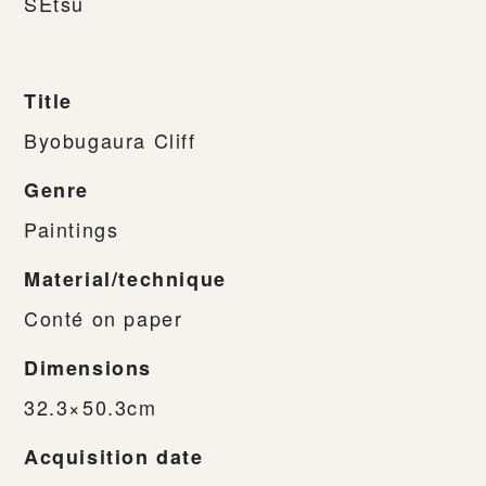
SEtsu
Title
Byobugaura Cliff
Genre
Paintings
Material/technique
Conté on paper
Dimensions
32.3×50.3cm
Acquisition date