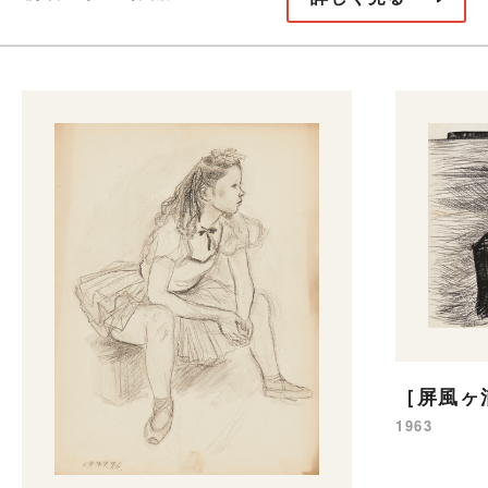
［屏風ヶ
1963