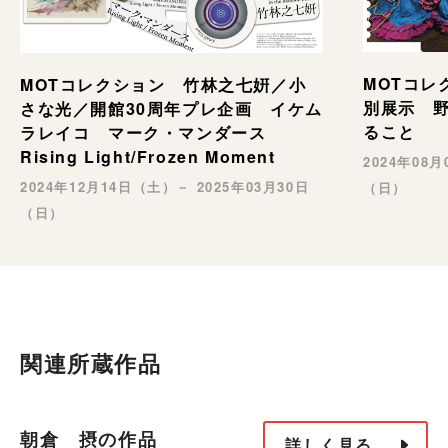
MOTコレ
MOTコレクション 竹林之七姸／小
別展示 野村
さな光／開館30周年プレ企画 イケム
ること
ラレイコ マーク・マンダース
Rising Light/Frozen Moment
2024年08
2024年12月14日（土）－ 2025年03月30日
（日）
（日）
関連所蔵作品
朝倉 摂の作品
詳しく見る