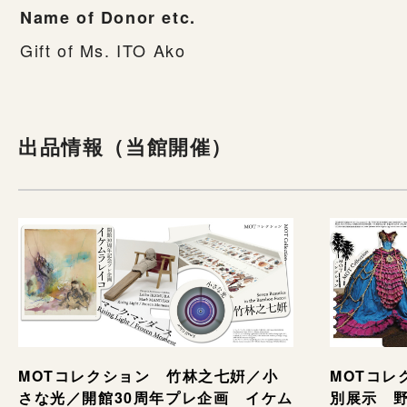
Name of Donor etc.
Gift of Ms. ITO Ako
出品情報（当館開催）
MOTコレ
MOTコレクション 竹林之七姸／小
別展示 野村
さな光／開館30周年プレ企画 イケム