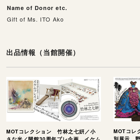
Name of Donor etc.
Gift of Ms. ITO Ako
出品情報（当館開催）
MOTコレ
MOTコレクション 竹林之七姸／小
別展示 野村
さな光／開館30周年プレ企画 イケム