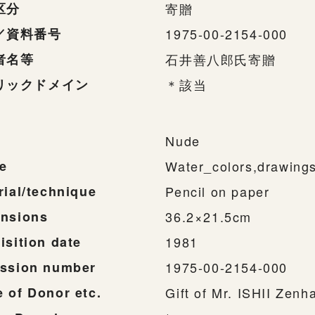
区分
寄贈
／資料番号
1975-00-2154-000
者名等
石井善八郎氏寄贈
リックドメイン
＊該当
Nude
e
Water_colors,drawing
rial/technique
Pencil on paper
nsions
36.2×21.5cm
isition date
1981
ssion number
1975-00-2154-000
 of Donor etc.
Gift of Mr. ISHII Zenh