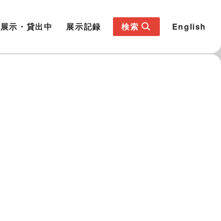
展示・貸出中
展示記録
検索
English