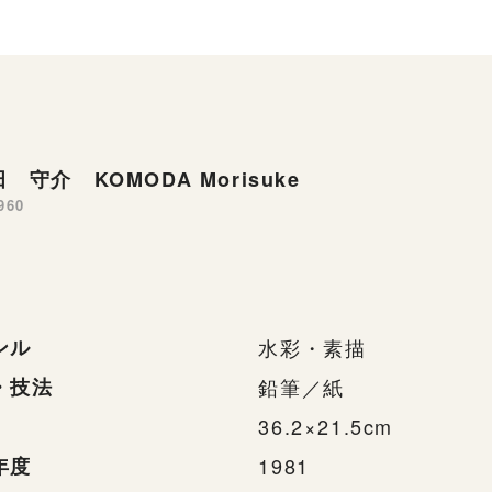
 守介 KOMODA Morisuke
960
ンル
水彩・素描
・技法
鉛筆／紙
36.2×21.5cm
年度
1981