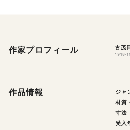
作家プロフィール
古茂田
1918-1
作品情報
ジャ
材質
寸法
受入