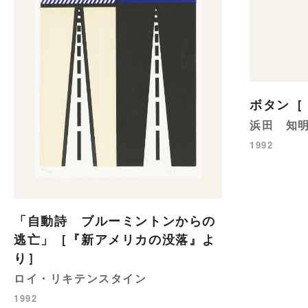
ボタン［
浜田 知
1992
「自動詩 ブルーミントンからの
逃亡」［『新アメリカの没落』よ
り］
ロイ・リキテンスタイン
1992