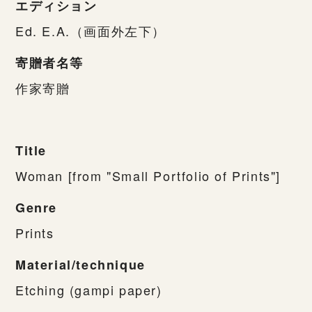
エディション
Ed. E.A.（画面外左下）
寄贈者名等
作家寄贈
Title
Woman [from "Small Portfolio of Prints"]
Genre
Prints
Material/technique
Etching (gampi paper)