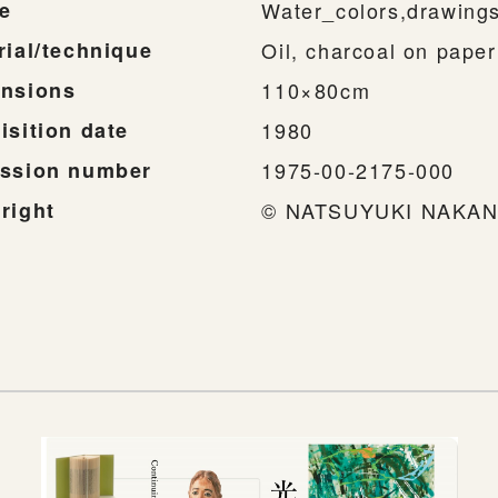
e
Water_colors,drawing
rial/technique
Oil, charcoal on paper
nsions
110×80cm
isition date
1980
ssion number
1975-00-2175-000
right
© NATSUYUKI NAKAN