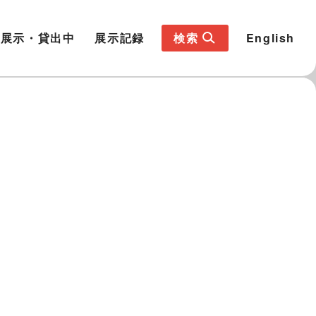
展示・貸出中
展示記録
検索
English