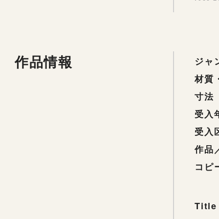
作品情報
ジャ
材質
寸法
受入
受入
作品
コピ
Title