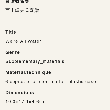
寄贈者名等
西山輝夫氏寄贈
Title
We're All Water
Genre
Supplementary_materials
Material/technique
6 copies of printed matter, plastic case
Dimensions
10.3×17.1×4.6cm