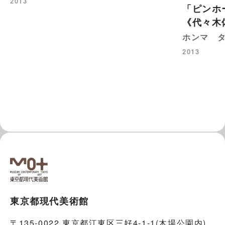
2013
「ピンホ
《代々木
ホンマ 
2013
東京都現代美術館
〒135-0022 東京都江東区三好4-1-1(木場公園内)