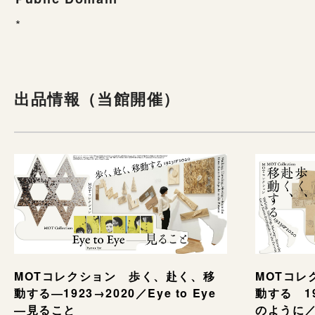
*
出品情報（当館開催）
MOTコレクション 歩く、赴く、移
MOTコレ
動する―1923→2020／Eye to Eye
動する 1
—見ること
のように／