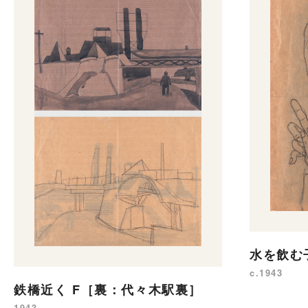
水を飲む
c.1943
鉄橋近く F［裏：代々木駅裏］
1943