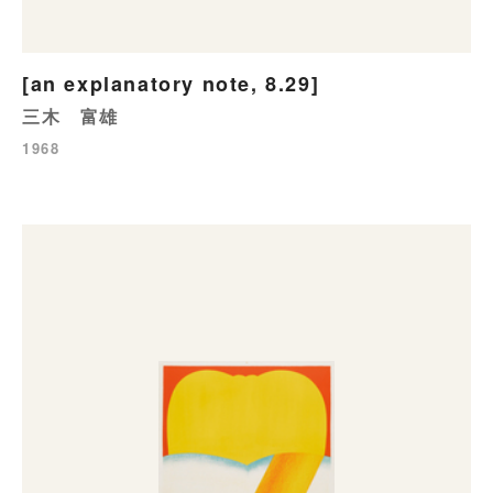
[an explanatory note, 8.29]
三木 富雄
1968