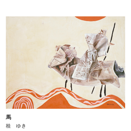
馬
桂 ゆき