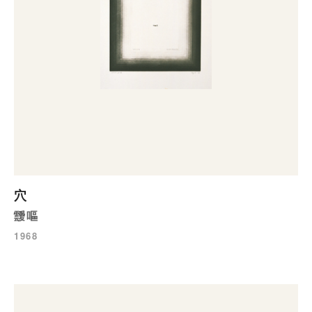
穴
靉嘔
1968