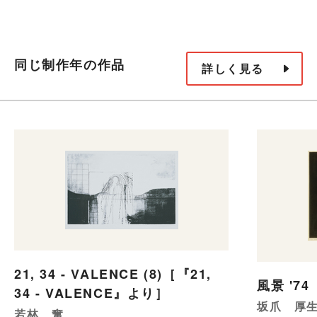
同じ制作年の作品
詳しく見る
21, 34 - VALENCE (8)［『21,
風景 '7
34 - VALENCE』より］
坂爪 厚
若林 奮