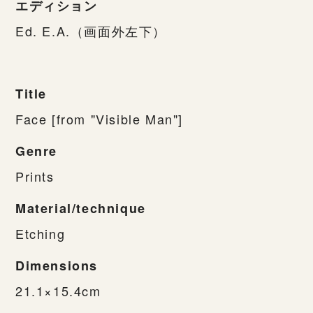
エディション
Ed. E.A.（画面外左下）
Title
Face [from "Visible Man"]
Genre
Prints
Material/technique
Etching
Dimensions
21.1×15.4cm