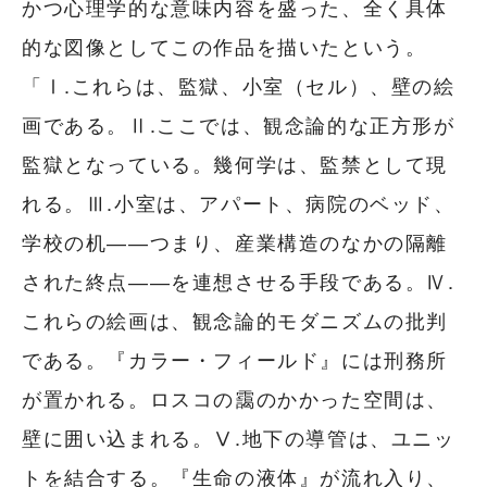
かつ心理学的な意味内容を盛った、全く具体
的な図像としてこの作品を描いたという。
「Ⅰ.これらは、監獄、小室（セル）、壁の絵
画である。Ⅱ.ここでは、観念論的な正方形が
監獄となっている。幾何学は、監禁として現
れる。Ⅲ.小室は、アパート、病院のベッド、
学校の机――つまり、産業構造のなかの隔離
された終点――を連想させる手段である。Ⅳ.
これらの絵画は、観念論的モダニズムの批判
である。『カラー・フィールド』には刑務所
が置かれる。ロスコの靄のかかった空間は、
壁に囲い込まれる。Ⅴ.地下の導管は、ユニッ
トを結合する。『生命の液体』が流れ入り、