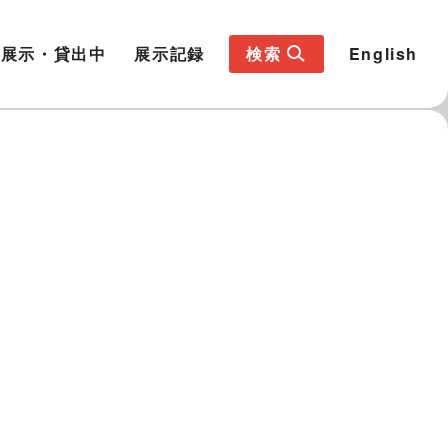
展示・貸出中
展示記録
検索
English