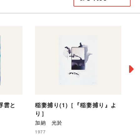
浮雲と
稲妻捕り(1)［『稲妻捕り』よ
線
り］
り
加納 光於
李
1977
19