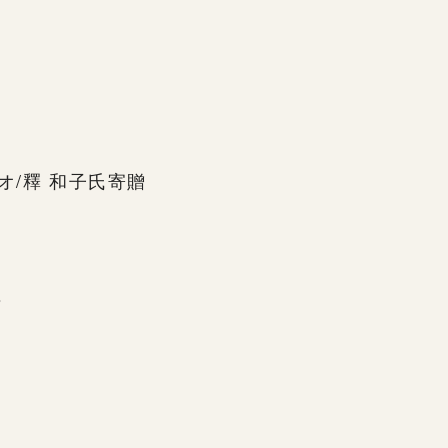
オ/釋 和子氏寄贈
s