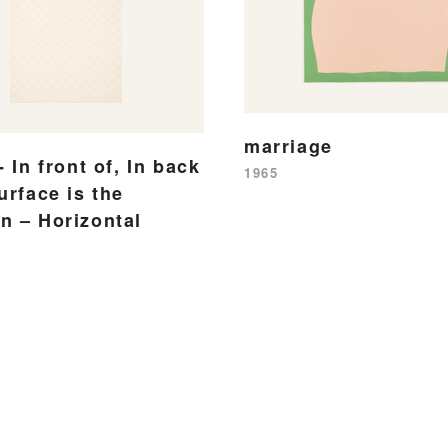
marriage
- In front of, In back
1965
urface is the
n – Horizontal