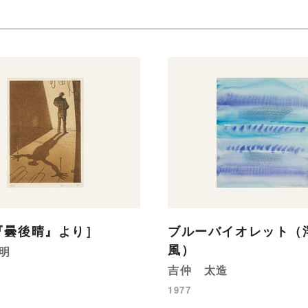
『曇後晴』より］
ブルーバイオレット（
風）
明
吉仲 太造
1977