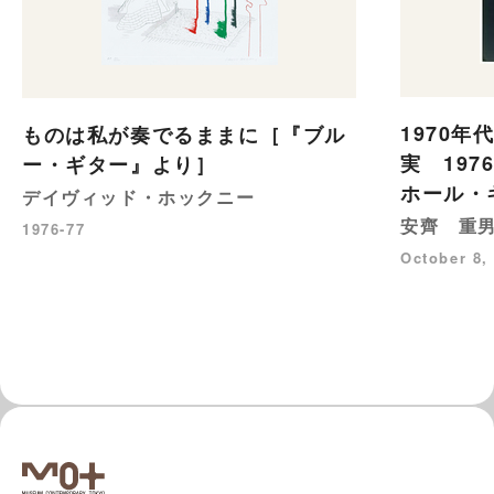
1970年
ものは私が奏でるままに［『ブル
実 197
ー・ギター』より］
ホール・
デイヴィッド・ホックニー
安齊 重
1976-77
October 8,