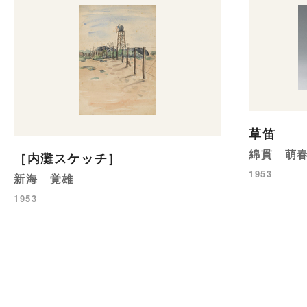
草笛
綿貫 萌
［内灘スケッチ］
1953
新海 覚雄
1953