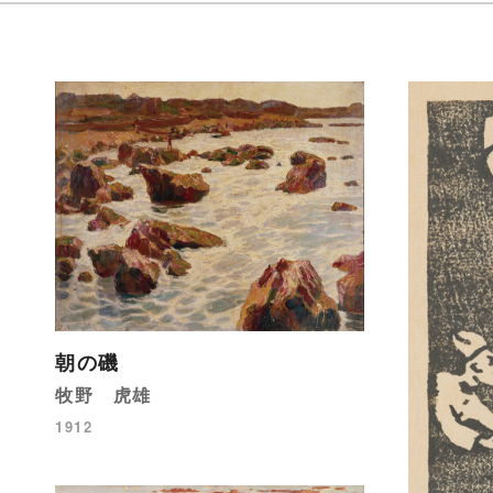
朝の磯
牧野 虎雄
1912