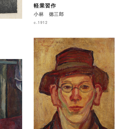
軽業習作
小林 徳三郎
c.1912