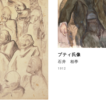
プティ氏像
石井 柏亭
1912