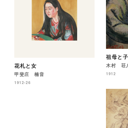
祖母と
花札と女
木村 荘
甲斐庄 楠音
1912
1912-26