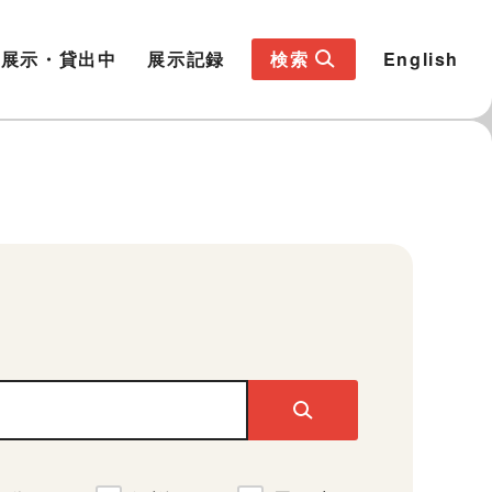
展示・貸出中
展示記録
検索
English