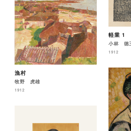
軽業 1
小林 徳
1912
漁村
牧野 虎雄
1912