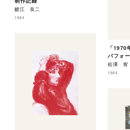
制作記録
鯉江 良二
1984
「197
パフォ
松澤 宥
1984